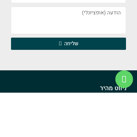
שליחה
ניווט מהיר
ראשי
אודות ההליכים
ספריית הווידאו של ד”ר אלדר
אודות ד”ר שי מרון אלדר